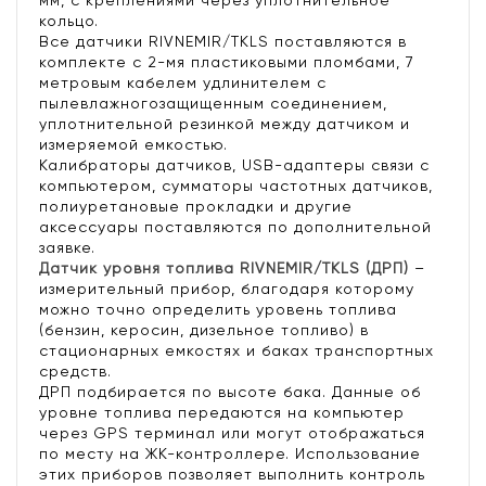
мм, с креплениями через уплотнительное
кольцо.
Все датчики RIVNEMIR/TKLS поставляются в
комплекте с 2-мя пластиковыми пломбами, 7
метровым кабелем удлинителем с
пылевлажногозащищенным соединением,
уплотнительной резинкой между датчиком и
измеряемой емкостью.
Калибраторы датчиков, USB-адаптеры связи с
компьютером, сумматоры частотных датчиков,
полиуретановые прокладки и другие
аксессуары поставляются по дополнительной
заявке.
Датчик уровня топлива RIVNEMIR/TKLS (ДРП)
–
измерительный прибор, благодаря которому
можно точно определить уровень топлива
(бензин, керосин, дизельное топливо) в
стационарных емкостях и баках транспортных
средств.
ДРП подбирается по высоте бака. Данные об
уровне топлива передаются на компьютер
через GPS терминал или могут отображаться
по месту на ЖК-контроллере. Использование
этих приборов позволяет выполнить контроль