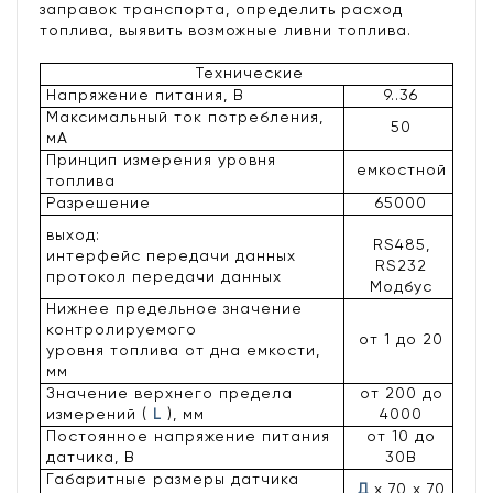
заправок транспорта, определить расход
топлива, выявить возможные ливни топлива.
Технические
Напряжение питания, В
9..36
Максимальный ток потребления,
50
мА
Принцип измерения уровня
емкостной
топлива
Разрешение
65000
выход:
RS485,
интерфейс передачи данных
RS232
протокол передачи данных
Модбус
Нижнее предельное значение
контролируемого
от 1 до 20
уровня топлива от дна емкости,
мм
Значение верхнего предела
от 200 до
измерений (
L
), мм
4000
Постоянное напряжение питания
от 10 до
датчика, В
30В
Габаритные размеры датчика
Д
х 70 х 70